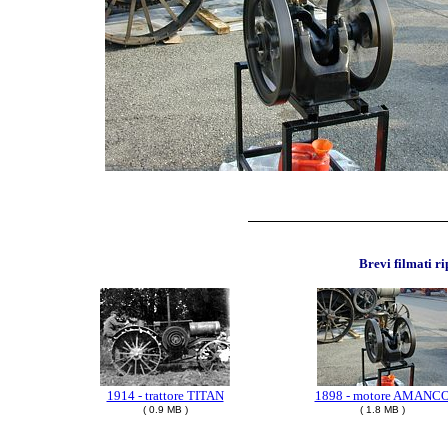
Brevi filmati r
1914 - trattore TITAN
1898 - motore AMANC
( 0.9 MB )
( 1.8 MB )